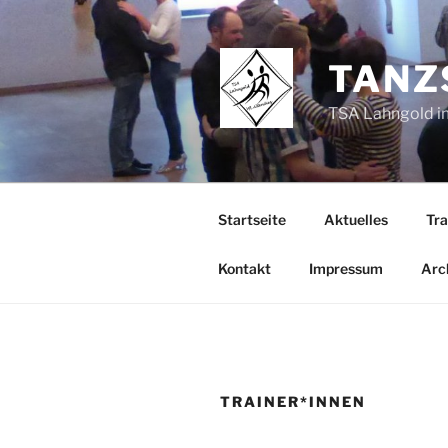
Zum
Inhalt
springen
TANZ
TSA Lahngold im
Startseite
Aktuelles
Tra
Kontakt
Impressum
Arc
TRAINER*INNEN