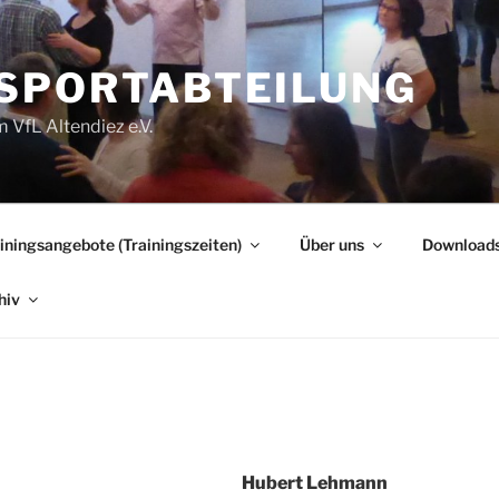
SPORTABTEILUNG
 VfL Altendiez e.V.
iningsangebote (Trainingszeiten)
Über uns
Download
hiv
Hubert Lehmann