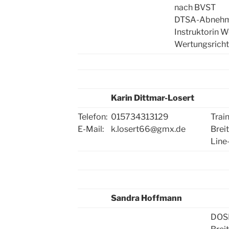
nach BVST
DTSA-Abnehm
Instruktorin 
Wertungsricht
Karin Dittmar-Losert
Telefon:
015734313129
Train
E-Mail:
k.losert66@gmx.de
Brei
Line
Sandra Hoffmann
DOSB