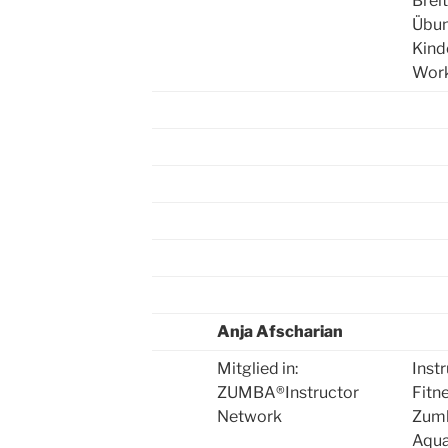
Brei
Übun
Kinde
Wor
Anja Afscharian
Mitglied in:
Inst
ZUMBA®Instructor
Fitn
Network
Zum
Aqu