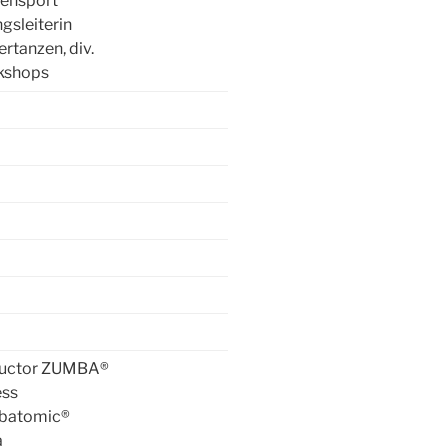
tensport
gsleiterin
rtanzen, div.
kshops
ructor ZUMBA®
ess
batomic®
a