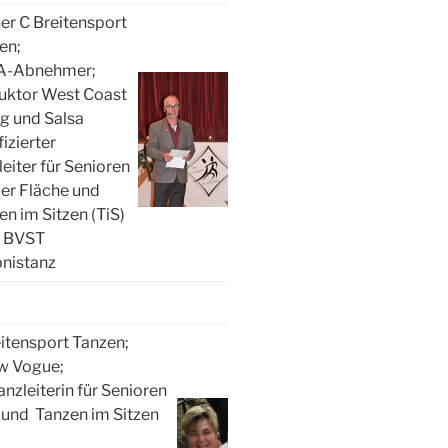
ner C Breitensport
en;
A-Abnehmer;
ruktor West Coast
g und Salsa
fizierter
eiter für Senioren
der Fläche und
en im Sitzen (TiS)
 BVST
bnistanz
eitensport Tanzen;
ew Vogue;
Tanzleiterin für Senioren
 und Tanzen im Sitzen