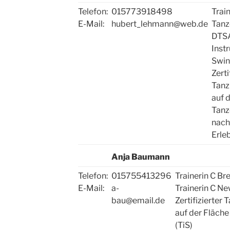
Telefon:
015773918498
Trai
E-Mail:
hubert_lehmann@web.de
Tanz
DTS
Inst
Swin
Zerti
Tanzl
auf 
Tanz
nach
Erle
Anja Baumann
Telefon:
015755413296
Trainerin C Br
E-Mail:
a-
Trainerin C N
bau@email.de
Zertifizierter 
auf der Fläche
(TiS)