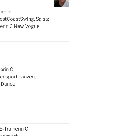
erin;
WestCoastSwing, Salsa;
erin C New Vogue
erin C
tensport Tanzen,
-Dance
-Trainerin C